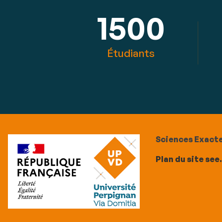
1500
Étudiants
Sciences Exacte
Plan du site see