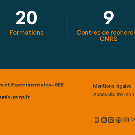
20
9
Formations
Centres de recherc
CNRS
s et Expérimentales - SEE
Mentions légales
Accessibilité : no
.univ-perp.fr