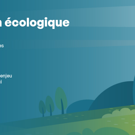
n écologique
es
’enjeu
i