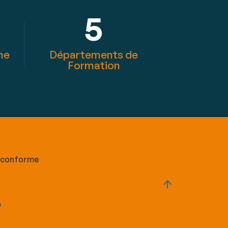
5
he
Départements de
Formation
n conforme