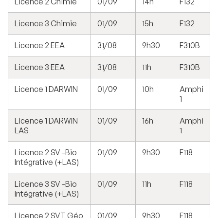
Licence 2 Chimie
01/09
14h
F132
Licence 3 Chimie
01/09
15h
F132
Licence 2 EEA
31/08
9h30
F310B
Licence 3 EEA
31/08
11h
F310B
Licence 1 DARWIN
01/09
10h
Amphi
1
Licence 1 DARWIN
01/09
16h
Amphi
LAS
1
Licence 2 SV -Bio
01/09
9h30
F118
Intégrative (+LAS)
Licence 3 SV -Bio
01/09
11h
F118
Intégrative (+LAS)
Licence 2 SVT Géo
01/09
9h30
F118