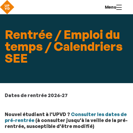
Aller
Navigation
Accès
Connexion
Menu
au
directs
contenu
Rentrée / Emploi du
temps / Calendriers
SEE
Dates de rentrée 2026-27
Nouvel étudiant à l'UPVD ?
Consulter les dates de
pré-rentrée
(à consulter jusqu'à la veille de la pré-
rentrée, susceptible d'être modifié)