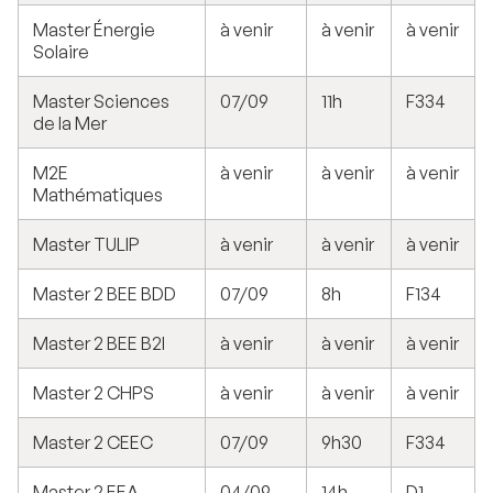
Master Énergie
à venir
à venir
à venir
Solaire
Master Sciences
07/09
11h
F334
de la Mer
M2E
à venir
à venir
à venir
Mathématiques
Master TULIP
à venir
à venir
à venir
Master 2 BEE BDD
07/09
8h
F134
Master 2 BEE B2I
à venir
à venir
à venir
Master 2 CHPS
à venir
à venir
à venir
Master 2 CEEC
07/09
9h30
F334
Master 2 EEA
04/09
14h
D1