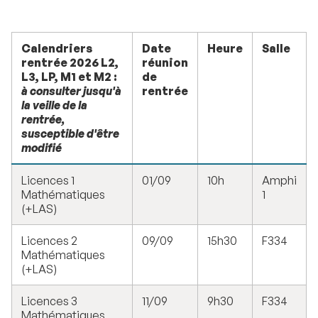
Calendriers
Date
Heure
Salle
rentrée 2026 L2,
réunion
L3, LP, M1 et M2 :
de
à consulter jusqu'à
rentrée
la veille de la
rentrée,
susceptible d'être
modifié
Licences 1
01/09
10h
Amphi
Mathématiques
1
(+LAS)
Licences 2
09/09
15h30
F334
Mathématiques
(+LAS)
Licences 3
11/09
9h30
F334
Mathématiques