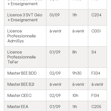
+ Enseignement
Licence 3 SVT Géo
01/09
11h
C204
+ Enseignement
Licence
à venir
à venir
C001
Professionnelle
AdmiSys
Licence
07/09
8h
S4
Professionnelle
TeFer
Master BEE BDD
02/09
9h30
F334
Master BEE B2I
à venir
à venir
à venir
Master CEEC
02/09
10h
F134
Master EEA
07/09
11h
C205