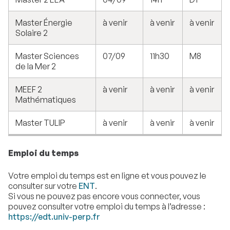
Master Énergie
à venir
à venir
à venir
Solaire 2
Master Sciences
07/09
11h30
M8
de la Mer 2
MEEF 2
à venir
à venir
à venir
Mathématiques
Master TULIP
à venir
à venir
à venir
Emploi du temps
Votre emploi du temps est en ligne et vous pouvez le
consulter sur votre
ENT
.
Si vous ne pouvez pas encore vous connecter, vous
pouvez consulter votre emploi du temps à l’adresse :
https://edt.univ-perp.fr